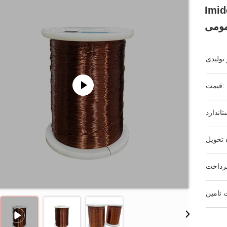
حد 155°C برای موتور
ومی
قیمت: