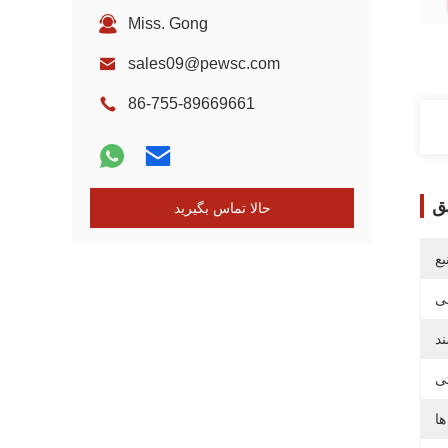
Miss. Gong
sales09@pewsc.com
86-755-89669661
ق
حالا تماس بگیرید
ع
ی
د