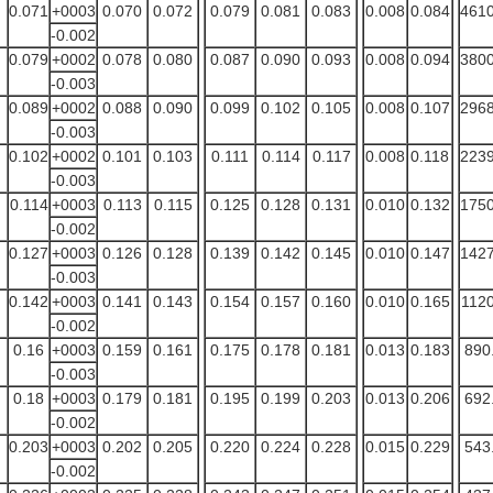
0.071
+0003
0.070
0.072
0.079
0.081
0.083
0.008
0.084
4610
-0.002
0.079
+0002
0.078
0.080
0.087
0.090
0.093
0.008
0.094
3800
-0.003
0.089
+0002
0.088
0.090
0.099
0.102
0.105
0.008
0.107
2968
-0.003
0.102
+0002
0.101
0.103
0.111
0.114
0.117
0.008
0.118
2239
-0.003
0.114
+0003
0.113
0.115
0.125
0.128
0.131
0.010
0.132
1750
-0.002
0.127
+0003
0.126
0.128
0.139
0.142
0.145
0.010
0.147
1427
-0.003
0.142
+0003
0.141
0.143
0.154
0.157
0.160
0.010
0.165
1120
-0.002
0.16
+0003
0.159
0.161
0.175
0.178
0.181
0.013
0.183
890
-0.003
0.18
+0003
0.179
0.181
0.195
0.199
0.203
0.013
0.206
692
-0.002
0.203
+0003
0.202
0.205
0.220
0.224
0.228
0.015
0.229
543
-0.002