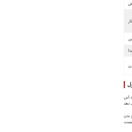
ل
.این
 بدن