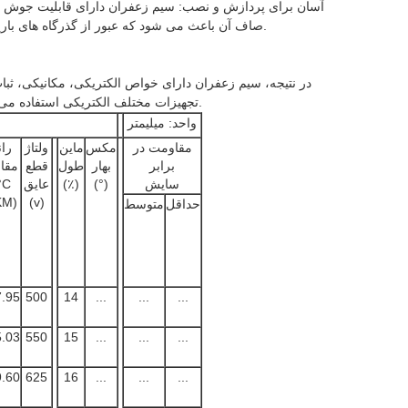
آسان برای پردازش و نصب: سیم زعفران دارای قابلیت جوش 
صاف آن باعث می شود که عبور از گذرگاه های باریک آسان باشد، که نصب و استفاده در سیستم های پیچیده الکتریکی را آسان می کند.
در نتیجه، سیم زعفران دارای خواص الکتریکی، مکانیکی، ث
تجهیزات مختلف الکتریکی استفاده می شود، که تضمین عایق بندی قابل اعتماد برای مهندسی برق مدرن را فراهم می کند.
واحد: میلیمتر
مقاومت در
مکس
ماین
ولتاژ
ران
برابر
بهار
طول
قطع
مقا
سایش
(°)
(٪)
عایق
0°C
KM)
(v)
حداقل
متوسط
.95
500
14
...
...
...
.03
550
15
...
...
...
.60
625
16
...
...
...