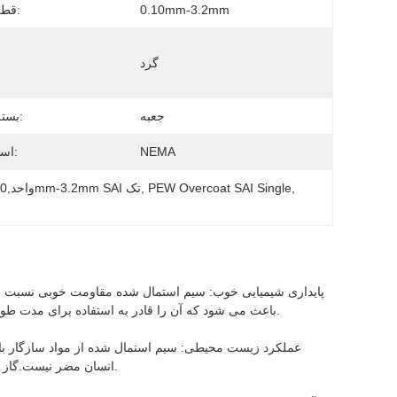
0.10mm-3.2mm
قطر سیم:
گرد
جعبه
بسته بندی:
NEMA
استاندارد:
, 
PEW Overcoat SAI Single
, 
پلی آمید-ایمید SAI تک,PEW Overcoat SAI واحد,0.10mm-3.2mm SAI تک
پایداری شیمیایی خوب: سیم استمال شده مقاومت خوبی نسبت به ا
باعث می شود که آن را قادر به استفاده برای مدت طولانی در انواع محیط های خشن، که طول عمر تجهیزات الکتریکی را افزایش می دهد.
عملکرد زیست محیطی: سیم استمال شده از مواد سازگار 
انسان مضر نیست.گاز های سمی و آلاینده تولید نمی کند، مطابق با الزامات مدرن حفاظت از محیط زیست.