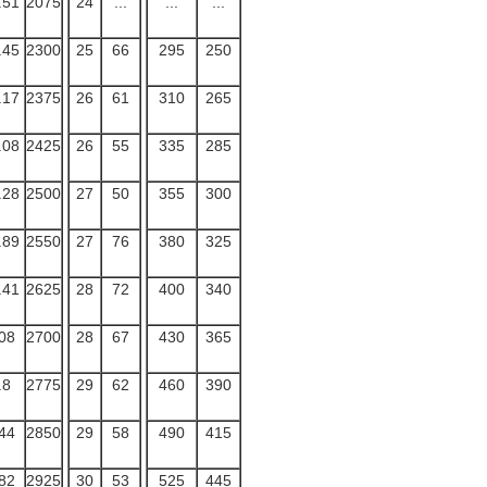
.51
2075
24
...
...
...
.45
2300
25
66
295
250
.17
2375
26
61
310
265
.08
2425
26
55
335
285
.28
2500
27
50
355
300
.89
2550
27
76
380
325
.41
2625
28
72
400
340
08
2700
28
67
430
365
.8
2775
29
62
460
390
44
2850
29
58
490
415
82
2925
30
53
525
445