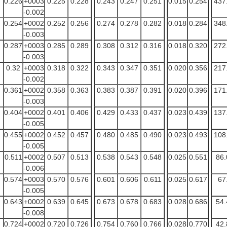
0.226
+0003
0.225
0.228
0.243
0.247
0.251
0.015
0.254
437
-0.002
0.254
+0002
0.252
0.256
0.274
0.278
0.282
0.018
0.284
348
-0.003
0.287
+0003
0.285
0.289
0.308
0.312
0.316
0.018
0.320
272
-0.003
0.32
+0003
0.318
0.322
0.343
0.347
0.351
0.020
0.356
217
-0.002
0.361
+0002
0.358
0.363
0.383
0.387
0.391
0.020
0.396
171
-0.003
0.404
+0002
0.401
0.406
0.429
0.433
0.437
0.023
0.439
137
-0.005
0.455
+0002
0.452
0.457
0.480
0.485
0.490
0.023
0.493
108
-0.005
0.511
+0002
0.507
0.513
0.538
0.543
0.548
0.025
0.551
86.
-0.006
0.574
+0003
0.570
0.576
0.601
0.606
0.611
0.025
0.617
67
-0.005
0.643
+0002
0.639
0.645
0.673
0.678
0.683
0.028
0.686
54.
-0.008
0.724
+0002
0.720
0.726
0.754
0.760
0.766
0.028
0.770
42.