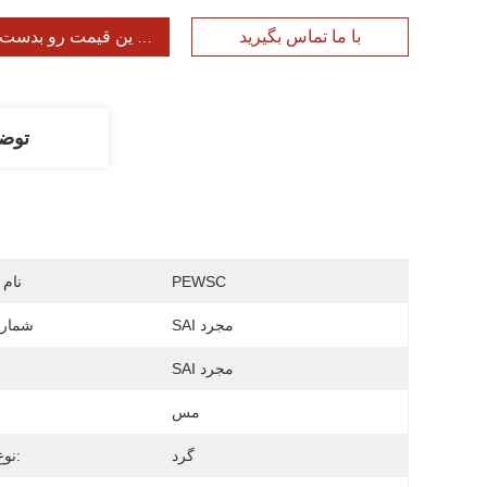
با ما تماس بگیرید
بهترین قیمت رو بدست ب
توض
PEWSC
نام 
SAI مجرد
شماره
SAI مجرد
مس
گرد
نوع هادی: