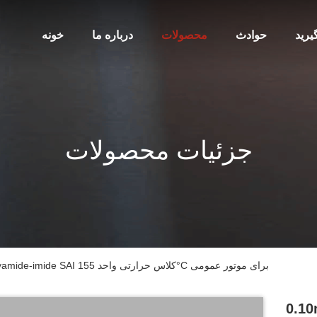
یرید
حوادث
محصولات
درباره ما
خونه
جزئیات محصولات
0.10mm-3.2mm PEW Overcoat Polyamide-imide SAI کلاس حرارتی واحد 155°C برای موتور عمومی
0.1