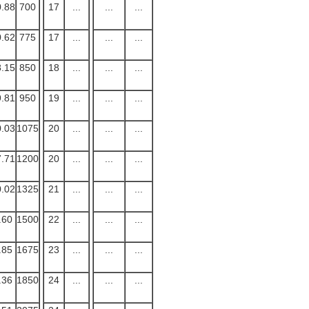
.88
700
17
...
...
...
.62
775
17
...
...
...
.15
850
18
...
...
...
.81
950
19
...
...
...
.03
1075
20
...
...
...
.71
1200
20
...
...
...
.02
1325
21
...
...
...
.60
1500
22
...
...
...
.85
1675
23
...
...
...
.36
1850
24
...
...
...