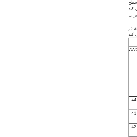
.سطح
یزات
ی در
AW
44
43
42