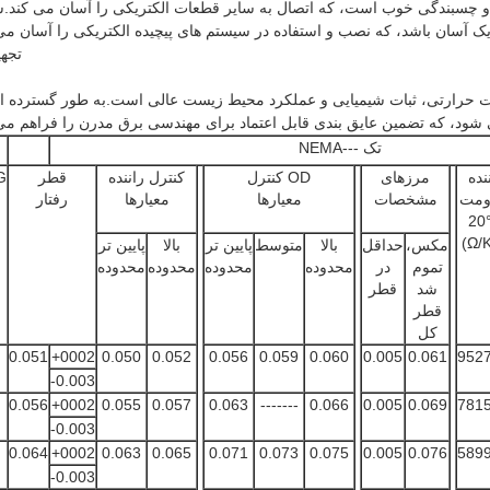
و چسبندگی خوب است، که اتصال به سایر قطعات الکتریکی را آسان می کند
تجه
بات حرارتی، ثبات شیمیایی و عملکرد محیط زیست عالی است.به طور گسترده ا
NEMA--- تک
نده
مرزهای
کنترل OD
کنترل راننده
قطر
G
ومت
مشخصات
معیارها
معیارها
رفتار
2
(Ω/
مکس،
حداقل
بالا
متوسط
پایین تر
بالا
پایین تر
تموم
در
محدوده
محدوده
محدوده
محدوده
شد
قطر
قطر
کل
0.051
+0002
0.050
0.052
0.056
0.059
0.060
0.005
0.061
9527
-0.003
0.056
+0002
0.055
0.057
0.063
-------
0.066
0.005
0.069
7815
-0.003
0.064
+0002
0.063
0.065
0.071
0.073
0.075
0.005
0.076
5899
-0.003