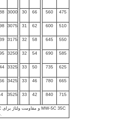
88
3000
30
66
560
475
98
3075
31
62
600
510
39
3175
32
58
645
550
95
3250
32
54
690
585
44
3325
33
50
735
625
66
3425
33
46
780
665
44
3525
33
42
840
715
30C 81C 79C 75C 77C 26C قابل اجراست.