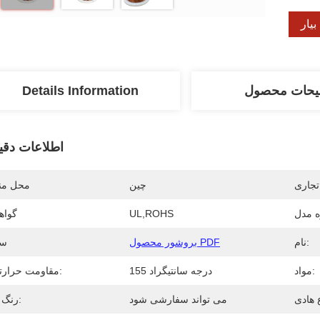
یار
یحات محصول
Details Information
اطلاعات دقی
تجاری
چین
محل منب
 مدل
UL,ROHS
گواه
نام:
بروشور محصول PDF
سن
مواد:
155 درجه سانتیگراد
مقاومت حرارتی:
می تواند سفارشی شود
رنگ ها: