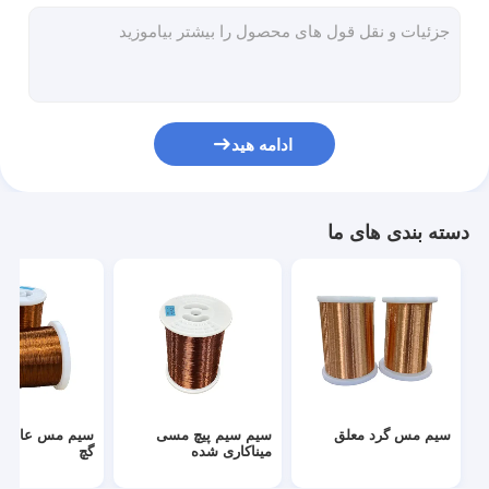
سیم مس عایق شده از گچ
سیم مغناطیسی ملمع
سیم مس صاف و مسموم
ادامه هید
سیم پوشیده از ابریشم
سیم لیتز
دسته بندی های ما
سیم مغناطیسی با دمای بالا
سیم مس گرد معلق
سیم سیم پیچ مسی
سیم مس عایق ش
میناکاری شده
گچ