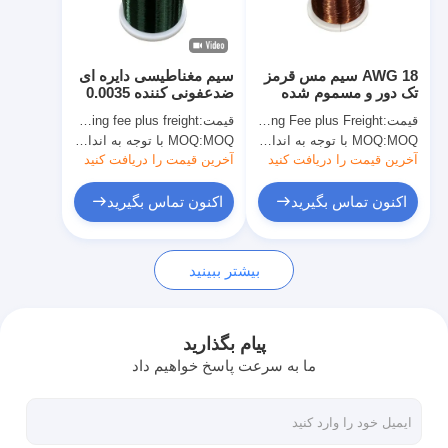
درباره ما
بازدید از کارخانه
18 AWG سیم مس قرمز
سیم مغناطیسی دایره ای
تک دور و مسموم شده
ضدعفونی کننده 0.0035
کنترل کیفیت
برای پیچ و خم موتور، پیچ
برای چرخاندن موتور،
قیمت:
Copper Price plus Processing Fee plus Freight
قیمت:
Copper price plus processing fee plus freight
و خم ترانسفورم
چرخاندن ترانسفورم
MOQ با توجه به اندازه مشخصات متفاوت است
MOQ:
MOQ با توجه به اندازه مشخصات متفاوت است
MOQ:
با ما تماس بگیرید
آخرین قیمت را دریافت کنید
آخرین قیمت را دریافت کنید
اخبار
اکنون تماس بگیرید
اکنون تماس بگیرید
پرونده ها
بیشتر ببینید
درخواست قیمت
پیام بگذارید
ما به سرعت پاسخ خواهیم داد
سیم مس گرد معلق
سیم سیم پیچ مسی میناکاری شده