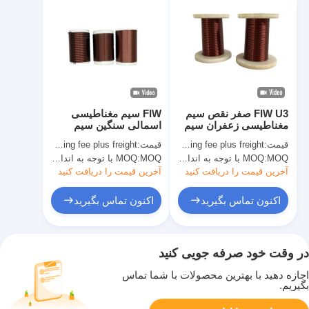
FIW U3 صفر نقص سیم
FIW سیم مغناطیسی
مغناطیسی زعفران سیم
اسمالی سنگین سیم
عایق زعفران JIS
مغناطیسی مس دور ضد
قیمت:
Copper price plus processing fee plus freight
قیمت:
Copper price plus processing fee plus freight
استاندارد
گرما
MOQ با توجه به اندازه مشخصات متفاوت است
MOQ:
MOQ با توجه به اندازه مشخصات متفاوت است
MOQ:
آخرین قیمت را دریافت کنید
آخرین قیمت را دریافت کنید
اکنون تماس بگیرید
اکنون تماس بگیرید
در وقت خود صرفه جویی کنید
اجازه دهید با بهترین محصولات با شما تماس
بگیریم.