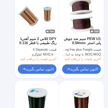
PEW U1 سیم ضد جوش
DFY کلاس 2 سیم آهنربا
پلی استر 0.50mm-
رنگ طبیعی با قطر 0.116
3.00mm برای درجه درجه
میلی متر با استاندارد IEC
قیمت:
Copper Price plus Processing Fee plus Freight
قیمت:
It Depends
حرارت 155 با رنگ های
برای رنگ های وایور
MOQ با توجه به اندازه مشخصات متفاوت است
MOQ:
۵۰۰ کیلوگرم
MOQ:
مختلف
آخرین قیمت را دریافت کنید
آخرین قیمت را دریافت کنید
اکنون تماس بگیرید
اکنون تماس بگیرید
خانه
محصولات
نمایش VR