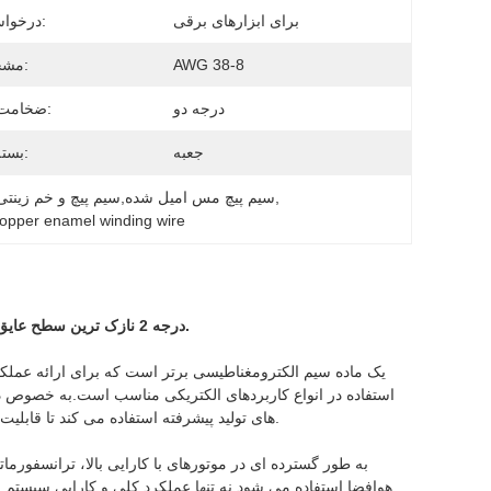
برای ابزارهای برقی
درخواست ها:
AWG 38-8
مشخصات:
درجه دو
ضخامت عایق:
جعبه
بسته بندی:
, 
سیم پیچ و خم برقی مغناطیسی,38 AWG سیم پیچ مس امیل شده,سیم پیچ و خم 
opper enamel winding wire
درجه 2 نازک ترین سطح عایق است که برای کاربردهایی با الزامات سختگیرانه در مورد فضا و وزن مناسب است.
استفاده در انواع کاربردهای الکتریکی مناسب است.به خصوص در
های تولید پیشرفته استفاده می کند تا قابلیت های عایق بندی عالی و مقاومت در برابر گرما، سرما و مواد شیمیایی را تضمین کند.
هوافضا استفاده می شود.نه تنها عملکرد کلی و کارایی سیستم