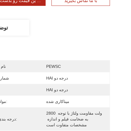
با ما تماس بگیرید
بهترین قیمت رو بدست ب
توض
PEWSC
نام 
HAI درجه دو
شماره
HAI درجه دو
میناکاری شده
مواد عایق:
2800 ولت مقاومت ولتاژ با توجه 
به ضخامت فیلم و اندازه 
درجه بندی ولتاژ:
مشخصات متفاوت است