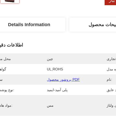
یار
یحات محصول
Details Information
اطلاعات دقی
تجاری
چین
محل منب
 مدل
UL,ROHS
گواه
نام:
بروشور محصول PDF
سن
پلی آمید-ایمید
نوع پوشش:
مس
مواد هادی: