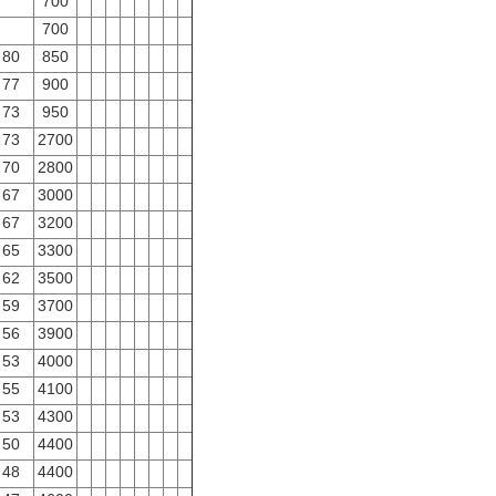
700
700
80
850
77
900
73
950
73
2700
70
2800
67
3000
67
3200
65
3300
62
3500
59
3700
56
3900
53
4000
55
4100
53
4300
50
4400
48
4400