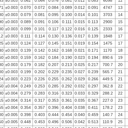
63
±0.003
0.062
0.064
0.076
0.081
0.012
0.083
6098
12
71
±0.003
0.070
0.072
0.084
0.089
0.012
0.091
4747
13
80
±0.003
0.079
0.081
0.095
0.100
0.014
0.101
3703
14
90
±0.003
0.089
0.091
0.106
0.111
0.015
0.113
2900
15
00
±0.003
0.099
0.101
0.117
0.122
0.016
0.125
2333
16
12
±0.003
0.111
0.114
0.130
0.136
0.017
0.139
1848
17
25
±0.003
0.124
0.127
0.145
0.151
0.019
0.154
1475
17
40
±0.003
0.139
0.142
0.162
0.168
0.021
0.171
1170
18
60
±0.003
0.159
0.162
0.184
0.190
0.023
0.194
890.6
19
80
±0.003
0.179
0.182
0.207
0.213
0.025
0.217
700.7
20
00
±0.003
0.199
0.202
0.229
0.235
0.027
0.239
565.7
21
24
±0.003
0.223
0.226
0.255
0.262
0.029
0.266
449.5
21
50
±0.004
0.249
0.253
0.285
0.292
0.032
0.297
362.8
22
80
±0.004
0.279
0.283
0.316
0.323
0.033
0.329
288.2
22
15
±0.004
0.314
0.317
0.353
0.361
0.035
0.367
227.0
23
55
±0.004
0.354
0.357
0.396
0.404
0.038
0.411
178.2
23
00
±0.005
0.398
0.403
0.444
0.454
0.040
0.459
140.7
24
50
±0.005
0.448
0.453
0.496
0.506
0.042
0.513
110.9
25