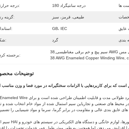
180 درجه سانتیگراد
درجه حرارتی:
طبیعی، قرمز، سبز
گزینه رنگ:
GB، IEC
استاندارد:
گرد
شکل:
زینتی مس
برجسته کردن:
38 AWG Enameled Copper Winding Wire
, 
c
توضیحات محصو
HAI Enameled Wire یک ماده سیم الکترومغناطیسی برتر است که برای ارائه عملکرد طولانی مدت و قابلیت اط
 محیط های صنعتی و تجاریاین سیم استمال شده از مواد خام انتخاب شده و ت
سیم استام HAI به طور گسترده ای در موتورهای با کارایی بالا، ترانسفورماتور
 را افزایش می دهد، اما همچنین به طور موثر طول عمر خدمات تجهیزات را اف