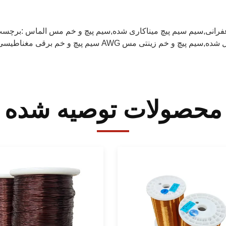
عفرانی,سیم سیم پیچ میناکاری شده,سیم پیچ و خم مس الماس
برچسب ها:
38 AWG سیم پیچ مس امیل شده,سیم پیچ و خم زینتی مس
محصولات توصیه شده