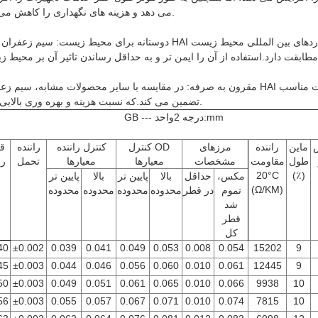
می دهد و هزینه های نگهداری را کاهش می دهد.
دوستانه برای محیط زیست: سیم زعفران شده HAI از مواد دوستانه برای محیط زیست ساخته شده و با استانداردهای بین المل
مقرون به صرفه: در مقایسه با سایر محصولات مشابه، سیم زعفران HAI کیفیت بالا و عملکرد الکتریکی پایدار طولانی مدت را با ق
تضمین می کند.که نسبت هزینه و بهره وری بالایی دارد.
mm
:
GB --- درجه 2
واحد
ماین
راننده
مرزهای
کنترل OD
کنترل راننده
راننده
ق
طول
مقاومت
مشخصات
معیارها
معیارها
تحمل
رف
20
°C
(٪)
مکس،
حداقل
بالا
پایین تر
بالا
پایین تر
(Ω/KM)
تموم
در قطر
محدوده
محدوده
محدوده
محدوده
شد
قطر
کل
40
±
0.002
0.039
0.041
0.049
0.053
0.008
0.054
15202
9
45
±0.003
0.044
0.046
0.056
0.060
0.010
0.061
12445
9
50
±0.003
0.049
0.051
0.061
0.065
0.010
0.066
9938
10
56
±0.003
0.055
0.057
0.067
0.071
0.010
0.074
7815
10