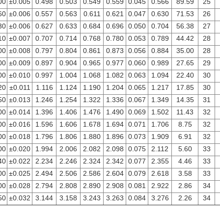
00
±0.005
0.498
0.503
0.549
0.559
0.045
0.566
89.59
25
60
±0.006
0.557
0.563
0.611
0.621
0.047
0.630
71.53
26
30
±0.006
0.627
0.633
0.684
0.696
0.050
0.704
56.38
27
10
±0.007
0.707
0.714
0.768
0.780
0.053
0.789
44.42
28
00
±0.008
0.797
0.804
0.861
0.873
0.056
0.884
35.00
28
00
±0.009
0.897
0.904
0.965
0.977
0.060
0.989
27.65
29
00
±0.010
0.997
1.004
1.068
1.082
0.063
1.094
22.40
30
20
±0.011
1.116
1.124
1.190
1.204
0.065
1.217
17.85
30
50
±0.013
1.246
1.254
1.322
1.336
0.067
1.349
14.35
31
00
±0.014
1.396
1.406
1.476
1.490
0.069
1.502
11.43
32
00
±0.016
1.596
1.606
1.678
1.694
0.071
1.706
8.75
32
00
±0.018
1.796
1.806
1.880
1.896
0.073
1.909
6.91
32
00
±0.020
1.994
2.006
2.082
2.098
0.075
2.112
5.60
33
40
±0.022
2.234
2.246
2.324
2.342
0.077
2.355
4.46
33
00
±0.025
2.494
2.506
2.586
2.604
0.079
2.618
3.58
33
00
±0.028
2.794
2.808
2.890
2.908
0.081
2.922
2.86
34
50
±0.032
3.144
3.158
3.243
3.263
0.084
3.276
2.26
34