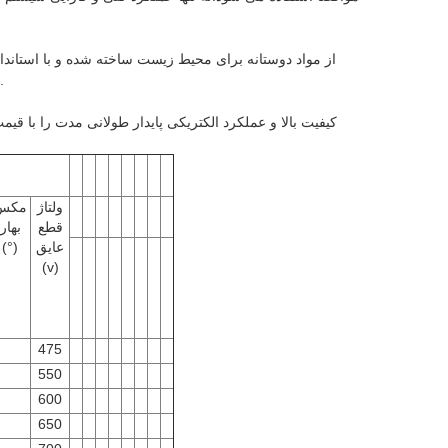
مطابقت دارد.استفاده از آن را ایمن تر و به حداقل رساندن تاثیر آن بر محیط زیست.
ولتاژ
مکس
قطع
بهار
عایق
(°)
(v)
475
550
600
650