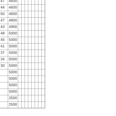
47
4600
44
4600
50
4800
47
4800
43
4900
48
5000
45
5000
41
5000
37
5000
34
5000
30
5000
5000
5000
5000
5000
2500
2500