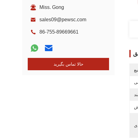
Miss. Gong
sales09@pewsc.com
86-755-89669661
ق
حالا تماس بگیرید
ع
ی
د