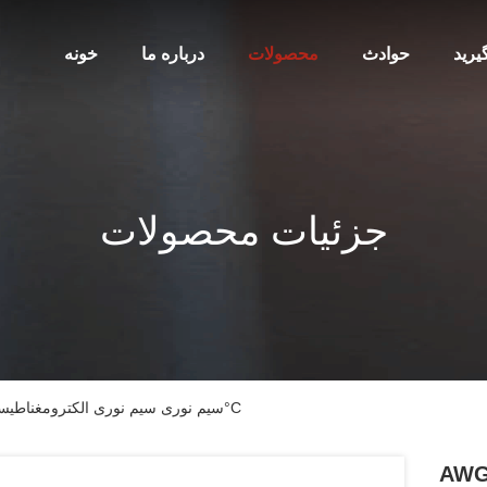
یرید
حوادث
محصولات
درباره ما
خونه
جزئیات محصولات
AWG 38-8 سیم نوری سیم نوری الکترومغناطیسی معلق درجه حرارت 180°C
وری الکترومغناطیسی