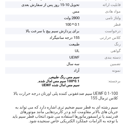
قابلیت ارائه
تحویل 10-15 روز پس از سفارش بعدی
مواد هادی
مس
ولتاژ نامی
2800 ولت
قطر
0.1 * 100
درخواست
برای پردازش سیم پیچ با سرعت بالا
کلاس حرارتی
155 درجه سانتیگراد
رنگ
طبیعت
گواهی
UL
دسته بندی
UEWF
تضمین
سه سال
نمونه
آزاد
,
سیم مس رنگ طبیعی
برجسته:
,
0.1*100 سیم مس امال شده
سیم مس امال شده UEWF
0.1-100 UEWF سیم ضدعفونی کننده پلی اورتان درجه حرارت بالا
کلاس ترمال 155
سیم رشته ای به قطر سیم ضخیم تری اشاره دارد که می تواند به
جریان های بالاتر مقاومت کند و در کاربردهایی مانند موتورهای
قدرتمند یا ترانسفورماتورها استفاده می شود.انتخاب قطر سیم باید
با توجه به الزامات عملکرد الکتریکی خاص سنجیده شود.