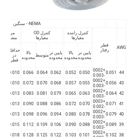
درباره ما
بازدید از کارخانه
NEMA-- سنگین
کنترل کیفیت
کنترل راننده
کنترل OD
مرزهای
معیارها
معیارها
مشخصات
قطر
مکس
با ما تماس بگیرید
AWG
رفتار
حداقل
تموم
پایین تر
بالا
پایین تر
بالا
متوسط
در
شد
محدوده
محدوده
محدوده
محدوده
اخبار
قطر
قطر
کل
+0002
.066
0.010
0.066
0.064
0.062
0.052
0.050
0.051
44
پرونده ها
-0.003
+0002
.074
0.010
0.072
0.070
0.068
0.057
0.055
0.056
43
-0.003
درخواست قیمت
+0002
.084
0.013
0.083
0.081
0.079
0.065
0.063
0.064
42
-0.003
+0003
.094
0.013
0.090
0.088
0.086
0.072
0.070
0.071
41
-0.002
+0002
سیم مس گرد معلق
.104
0.013
0.098
0.096
0.094
0.080
0.078
0.079
40
-0.003
+0002
.114
0.015
0.112
0.109
0.106
0.090
0.088
0.089
39
سیم سیم پیچ مسی میناکاری شده
-0.003
+0002
.130
0.018
0.128
0.125
0.122
0.103
0.101
0.102
38