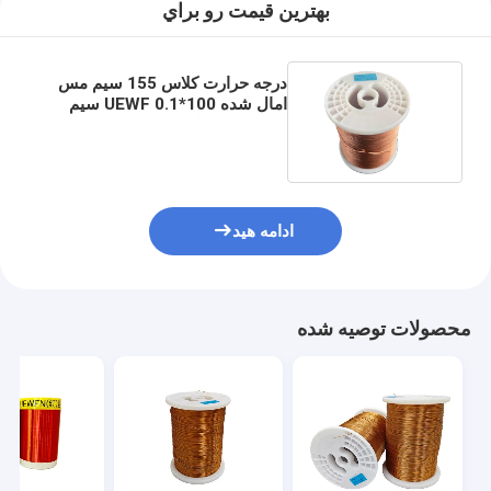
بهترين قيمت رو براي
درجه حرارت کلاس 155 سیم مس
امال شده UEWF 0.1*100 سیم
رشته ای با رنگ طبیعی
ادامه هید
محصولات توصیه شده