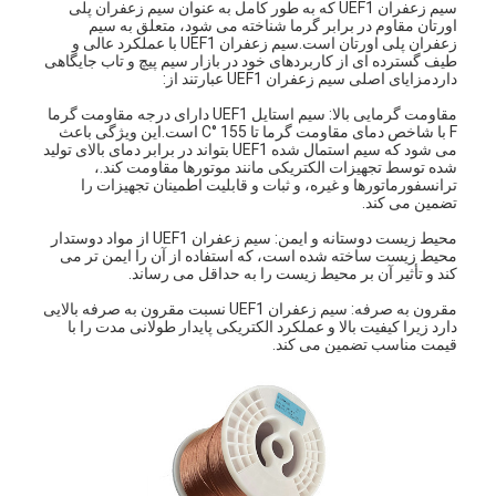
سیم زعفران UEF1 که به طور کامل به عنوان سیم زعفران پلی
اورتان مقاوم در برابر گرما شناخته می شود، متعلق به سیم
زعفران پلی اورتان است.سیم زعفران UEF1 با عملکرد عالی و
طیف گسترده ای از کاربردهای خود در بازار سیم پیچ و تاب جایگاهی
داردمزایای اصلی سیم زعفران UEF1 عبارتند از:
مقاومت گرمایی بالا: سیم استایل UEF1 دارای درجه مقاومت گرما
F با شاخص دمای مقاومت گرما تا 155 °C است.این ویژگی باعث
می شود که سیم استمال شده UEF1 بتواند در برابر دمای بالای تولید
شده توسط تجهیزات الکتریکی مانند موتورها مقاومت کند.،
ترانسفورماتورها و غیره، و ثبات و قابلیت اطمینان تجهیزات را
تضمین می کند.
محیط زیست دوستانه و ایمن: سیم زعفران UEF1 از مواد دوستدار
محیط زیست ساخته شده است، که استفاده از آن را ایمن تر می
کند و تأثیر آن بر محیط زیست را به حداقل می رساند.
مقرون به صرفه: سیم زعفران UEF1 نسبت مقرون به صرفه بالایی
دارد زیرا کیفیت بالا و عملکرد الکتریکی پایدار طولانی مدت را با
قیمت مناسب تضمین می کند.