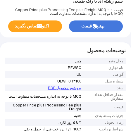
سیم رشته ای با رنگ طبیعی
قیمت：Copper Price plus Processing Fee plus Freight
MOQ：
MOQ با توجه به اندازه مشخصات متفاوت است
بهترین قیمت
اکنون تماس بگیرید
توضیحات محصول
محل منبع
چین
نام تجاری
PEWSC
گواهی
UL
شماره مدل
UEWF 0.1*100
سند
بروشور محصول PDF
مقدار حداقل تعداد
MOQ با توجه به اندازه مشخصات متفاوت است
سفارش
Copper Price plus Processing Fee plus
قیمت
Freight
جزئیات بسته بندی
جعبه
زمان تحویل
۳ تا ۵ روز کاری
شرایط پرداخت
T/T 100٪ پرداخت قبل از حمل و نقل