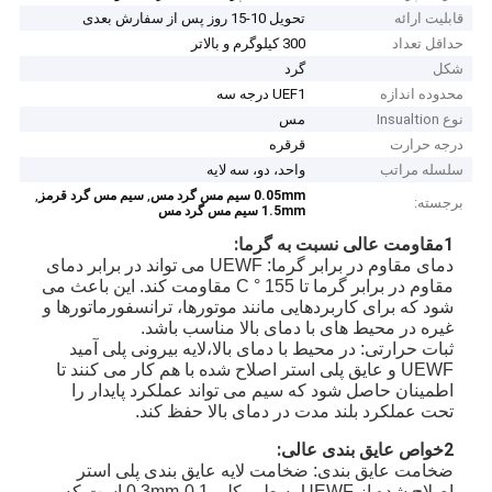
قابلیت ارائه
تحویل 10-15 روز پس از سفارش بعدی
حداقل تعداد
300 کیلوگرم و بالاتر
شکل
گرد
محدوده اندازه
UEF1 درجه سه
نوع Insualtion
مس
درجه حرارت
قرقره
سلسله مراتب
واحد، دو، سه لایه
,
,
0.05mm سیم مس گرد مس
سیم مس گرد قرمز
برجسته:
1.5mm سیم مس گرد مس
1مقاومت عالی نسبت به گرما:
دمای مقاوم در برابر گرما: UEWF می تواند در برابر دمای
مقاوم در برابر گرما تا 155 ° C مقاومت کند. این باعث می
شود که برای کاربردهایی مانند موتورها، ترانسفورماتورها و
غیره در محیط های با دمای بالا مناسب باشد.
ثبات حرارتی: در محیط با دمای بالا،لایه بیرونی پلی آمید
UEWF و عایق پلی استر اصلاح شده با هم کار می کنند تا
اطمینان حاصل شود که سیم می تواند عملکرد پایدار را
تحت عملکرد بلند مدت در دمای بالا حفظ کند.
2خواص عایق بندی عالی:
ضخامت عایق بندی: ضخامت لایه عایق بندی پلی استر
اصلاح شده از UEWF به طور کلی 0.1-0.3mm است که