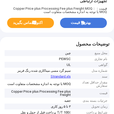
تجهیزات ارتباطی
قیمت：Copper Price plus Processing Fee plus Freight
MOQ：
MOQ با توجه به اندازه مشخصات متفاوت است
بهترین قیمت
اکنون تماس بگیرید
توضیحات محصول
محل منبع
چین
نام تجاری
PEWSC
گواهی
UL
شماره مدل
سیم گرد مسی میناکاری شده رنگ قرمز
سند
Strandard.xls
مقدار حداقل تعداد
MOQ با توجه به اندازه مشخصات متفاوت است
سفارش
Copper Price plus Processing Fee plus
قیمت
Freight
جزئیات بسته بندی
جعبه
زمان تحویل
۳ تا ۵ روز کاری
شرایط پرداخت
T/T 100٪ پرداخت قبل از حمل و نقل