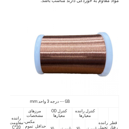
مواد مقاوم به خوردگی دارند مناسب باشد.
خانه
GB --- درجه 3 واحد:mm
محصولات
کنترل راننده
کنترل OD
مرزهای
معیارها
معیارها
مشخصات
راننده
ماین
م
مکس،
نمایش VR
قطر
راننده
مقاومت
طول
حداقل
تموم
رفتار
تحمل
20°C
پایین تر
بالا
پایین تر
بالا