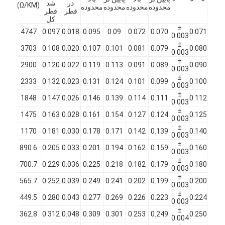
(٪)
در
شد
(Ω/KM)
محدوده
محدوده
محدوده
محدوده
درباره ما
قطر
قطر
کل
±
بازدید از کارخانه
13
4747
0.097
0.018
0.095
0.09
0.072
0.070
0.071
0.003
±
14
3703
0.108
0.020
0.107
0.101
0.081
0.079
0.080
0.003
کنترل کیفیت
±
15
2900
0.120
0.022
0.119
0.113
0.091
0.089
0.090
0.003
با ما تماس بگیرید
±
16
2333
0.132
0.023
0.131
0.124
0.101
0.099
0.100
0.003
±
اخبار
17
1848
0.147
0.026
0.146
0.139
0.114
0.111
0.112
0.003
±
17
1475
0.163
0.028
0.161
0.154
0.127
0.124
0.125
0.003
پرونده ها
±
18
1170
0.181
0.030
0.178
0.171
0.142
0.139
0.140
0.003
درخواست قیمت
±
19
890.6
0.205
0.033
0.201
0.194
0.162
0.159
0.160
0.003
±
20
700.7
0.229
0.036
0.225
0.218
0.182
0.179
0.180
0.003
±
21
565.7
0.252
0.039
0.249
0.241
0.202
0.199
0.200
0.003
سیم مس گرد معلق
±
21
449.5
0.280
0.043
0.277
0.269
0.226
0.223
0.224
0.003
سیم سیم پیچ مسی میناکاری شده
±
22
362.8
0.312
0.048
0.309
0.301
0.253
0.249
0.250
0.004